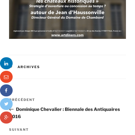
CATÉGORIES
ARCHIVES
Navigation
Article
PRÉCÉDENT
de
précédent
Dominique Chevalier : Biennale des Antiquaires
l’article
2016
Article
SUIVANT