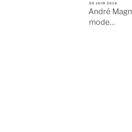
PUBLIÉ
20 JUIN 2016
LE
André Magnin 
mode…