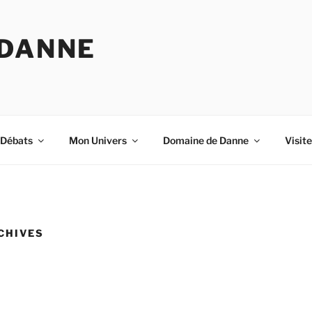
 DANNE
-Débats
Mon Univers
Domaine de Danne
Visit
CHIVES