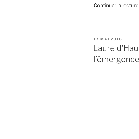
Continuer la lecture
:
PUBLIÉ
17 MAI 2016
LE
Laure d’Haut
l’émergence