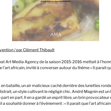
ention / par Clément Thibault
bat Art Media Agency de la saison 2015-2016 mettait à l’hon
 l’art africain, invité à converser autour du thème « Il parait qu
n bataille, un air malicieux caché derrière des lunettes rond
distrait, un style cultivant le négligé chic. André Magnin est u
 part en part. Il en a gardé un esprit libre, un brin provocateur
’il a souhaité donner à l’évènement : « Il parait que l’art africa