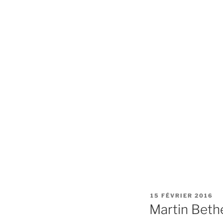
PUBLIÉ
15 FÉVRIER 2016
LE
Martin Bethe