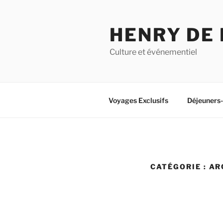
Aller
au
HENRY DE
contenu
principal
Culture et événementiel
Voyages Exclusifs
Déjeuners
CATÉGORIE :
AR