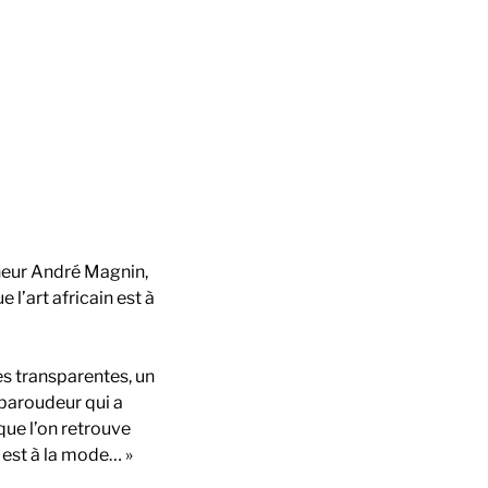
neur André Magnin,
e l’art africain est à
es transparentes, un
n baroudeur qui a
 que l’on retrouve
in est à la mode… »