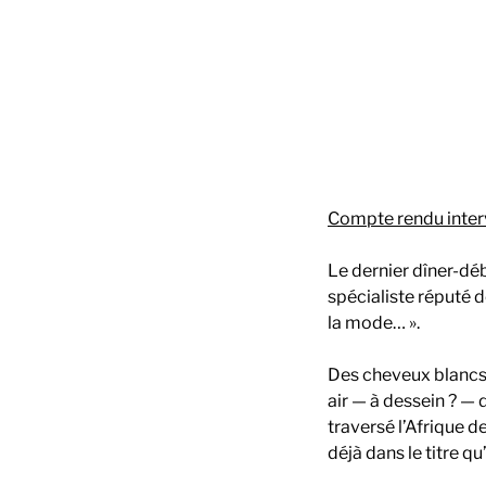
Compte rendu interv
Le dernier dîner-dé
spécialiste réputé de
la mode… ».
Des cheveux blancs e
air — à dessein ? — 
traversé l’Afrique de
déjà dans le titre qu