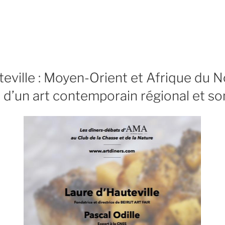
de
« André
Magnin
Il
paraît
eville : Moyen-Orient et Afrique du N
que
 d’un art contemporain régional et s
l’art
contemporain
africain
est
à
la
mode… »