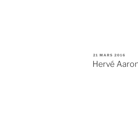
PUBLIÉ
21 MARS 2016
LE
Hervé Aaron 