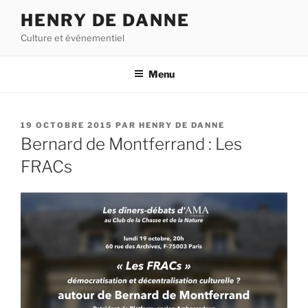
Aller
HENRY DE DANNE
au
Culture et événementiel
contenu
principal
Menu
PUBLIÉ
19 OCTOBRE 2015
PAR
HENRY DE DANNE
LE
Bernard de Montferrand : Les
FRACs