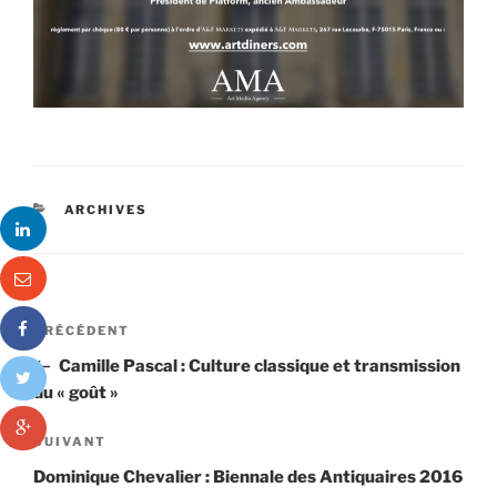
CATÉGORIES
ARCHIVES
Navigation
Article
PRÉCÉDENT
de
précédent
Camille Pascal : Culture classique et transmission
l’article
du « goût »
Article
SUIVANT
suivant
Dominique Chevalier : Biennale des Antiquaires 2016