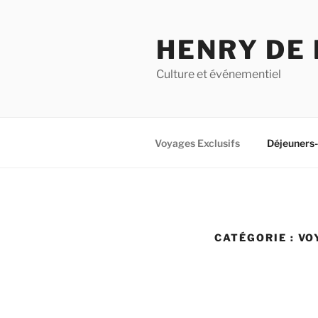
Aller
au
HENRY DE
contenu
principal
Culture et événementiel
Voyages Exclusifs
Déjeuners
CATÉGORIE :
VO