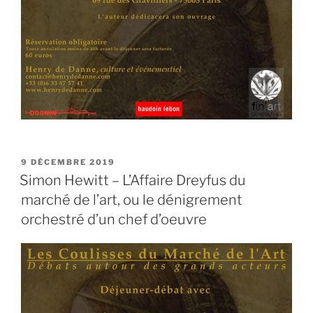
PUBLIÉ
9 DÉCEMBRE 2019
LE
Simon Hewitt – L’Affaire Dreyfus du
marché de l’art, ou le dénigrement
orchestré d’un chef d’oeuvre