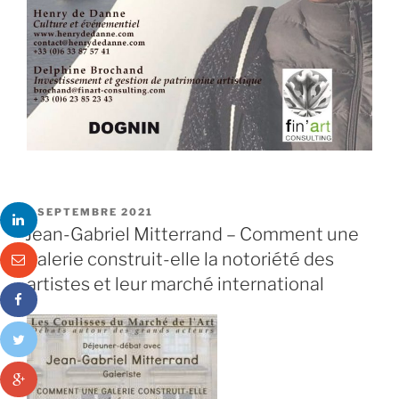
PUBLIÉ
1 SEPTEMBRE 2021
LE
Jean-Gabriel Mitterrand – Comment une
galerie construit-elle la notoriété des
artistes et leur marché international