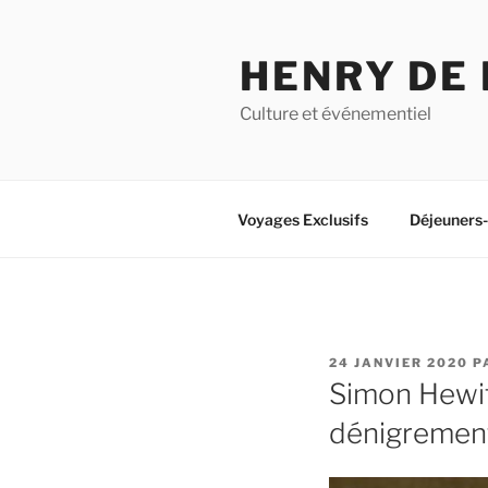
Aller
au
HENRY DE
contenu
principal
Culture et événementiel
Voyages Exclusifs
Déjeuners
PUBLIÉ
24 JANVIER 2020
P
LE
Simon Hewitt
dénigrement