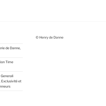
© Henry de Danne
erie de Danne,
tion Time
 Generali
 Exclusivité et
onneurs