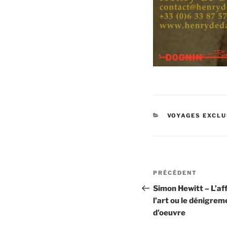
CATÉGORIES
VOYAGES EXCLU
Navigation
Article
PRÉCÉDENT
de
précédent
Simon Hewitt – L’af
l’art ou le dénigrem
l’article
d’oeuvre