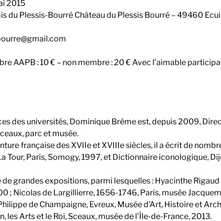
ai 2015
s du Plessis-Bourré Château du Plessis Bourré – 49460 Ecuill
sbourre@gmail.com
re AAPB : 10 € – non membre : 20 € Avec l’aimable participati
ces des universités, Dominique Brême est, depuis 2009, Dir
ceaux, parc et musée.
inture française des XVIIe et XVIIIe siècles, il a écrit de nomb
a Tour, Paris, Somogy, 1997, et Dictionnaire iconologique, Di
e de grandes expositions, parmi lesquelles : Hyacinthe Rigaud
 ; Nicolas de Largillierre, 1656-1746, Paris, musée Jacque
 Philippe de Champaigne, Evreux, Musée d’Art, Histoire et Arc
n, les Arts et le Roi, Sceaux, musée de l’Île-de-France, 2013.