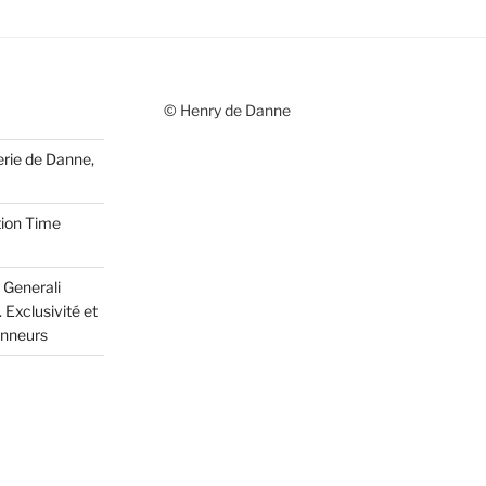
© Henry de Danne
erie de Danne,
tion Time
 Generali
 Exclusivité et
onneurs