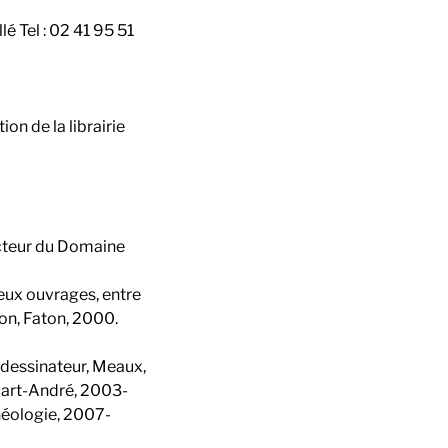
é Tel : 02 41 95 51
on de la librairie
ecteur du Domaine
reux ouvrages, entre
jon, Faton, 2000.
 dessinateur, Meaux,
mart-André, 2003-
héologie, 2007-