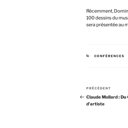
Récemment, Dominiq
100 dessins du musé
sera présentée au m
CATÉGORIES
CONFÉRENCES
Navigation
Article
PRÉCÉDENT
de
précédent
Claude Mollard : Du
d’artiste
l’article