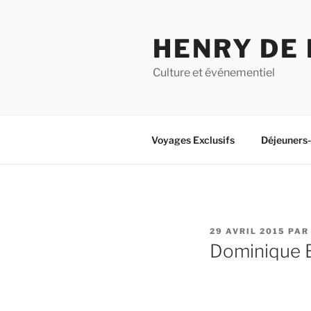
Aller
au
HENRY DE
contenu
principal
Culture et événementiel
Voyages Exclusifs
Déjeuners
PUBLIÉ
29 AVRIL 2015
PA
LE
Dominique B