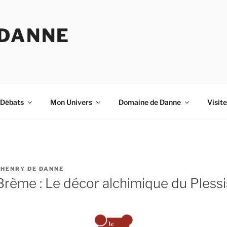
 DANNE
-Débats
Mon Univers
Domaine de Danne
Visit
R
HENRY DE DANNE
rème : Le décor alchimique du Pless