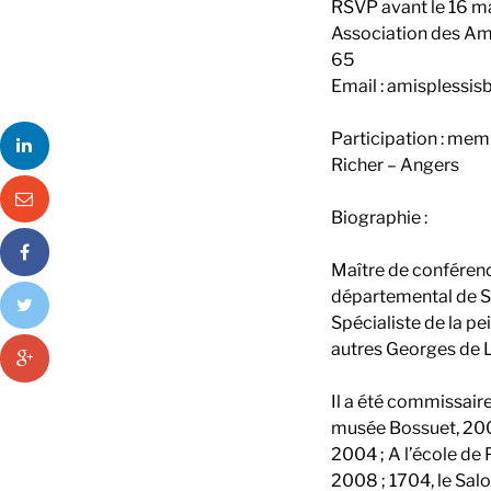
RSVP avant le 16 m
Association des Ami
65
Email : amisplessi
Participation : memb
Richer – Angers
Biographie :
Maître de conféren
départemental de S
Spécialiste de la pe
autres Georges de L
Il a été commissair
musée Bossuet, 2000
2004 ; A l’école de
2008 ; 1704, le Salo