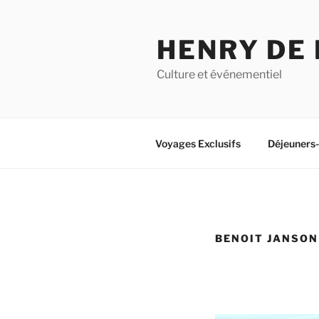
Aller
au
HENRY DE
contenu
principal
Culture et événementiel
Voyages Exclusifs
Déjeuners
BENOIT JANSON 