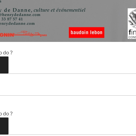
o do ?
o do ?