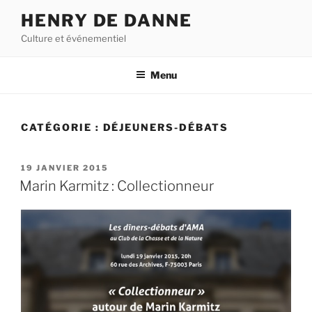
Aller
HENRY DE DANNE
au
Culture et événementiel
contenu
principal
Menu
CATÉGORIE :
DÉJEUNERS-DÉBATS
PUBLIÉ
19 JANVIER 2015
LE
Marin Karmitz : Collectionneur